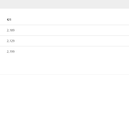
€/l
2,189
2,129
2,199