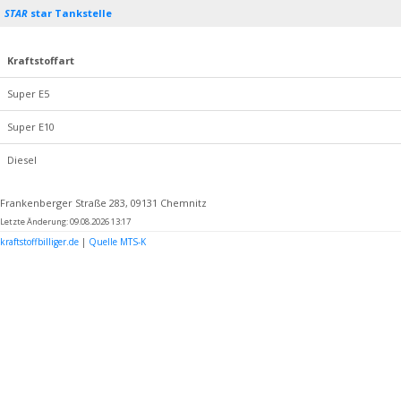
STAR
star Tankstelle
Kraftstoffart
Super E5
Super E10
Diesel
Frankenberger Straße 283, 09131 Chemnitz
Letzte Änderung: 09.08.2026 13:17
kraftstoffbilliger.de
|
Quelle MTS-K