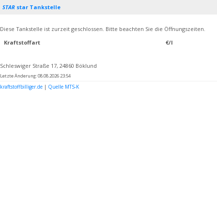
STAR
star Tankstelle
Diese Tankstelle ist zurzeit geschlossen. Bitte beachten Sie die Öffnungszeiten.
Kraftstoffart
€/l
Schleswiger Straße 17, 24860 Böklund
Letzte Änderung: 08.08.2026 23:54
kraftstoffbilliger.de
|
Quelle MTS-K