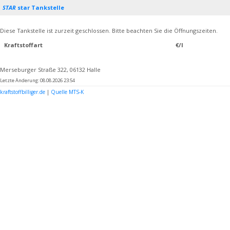
STAR
star Tankstelle
Diese Tankstelle ist zurzeit geschlossen. Bitte beachten Sie die Öffnungszeiten.
Kraftstoffart
€/l
Merseburger Straße 322, 06132 Halle
Letzte Änderung: 08.08.2026 23:54
kraftstoffbilliger.de
|
Quelle MTS-K