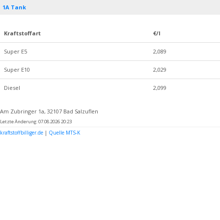
1A Tank
Kraftstoffart
€/l
Super E5
2,089
Super E10
2,029
Diesel
2,099
Am Zubringer 1a, 32107 Bad Salzuflen
Letzte Änderung: 07.08.2026 20:23
kraftstoffbilliger.de
|
Quelle MTS-K