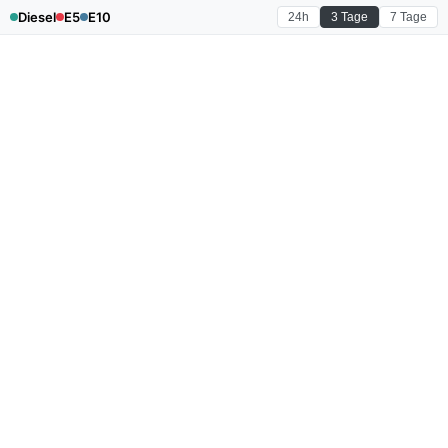
Diesel
E5
E10
24h
3 Tage
7 Tage