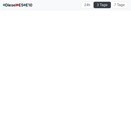
Diesel
E5
E10
24h
3 Tage
7 Tage