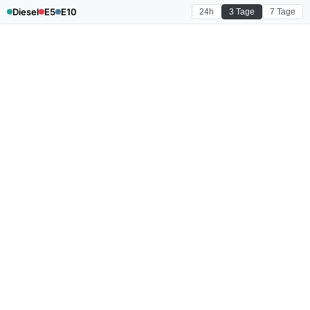
Diesel
E5
E10
24h
3 Tage
7 Tage