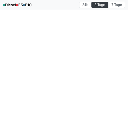
Diesel
E5
E10
24h
3 Tage
7 Tage