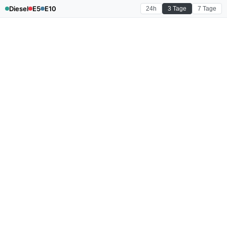
Diesel
E5
E10
24h
3 Tage
7 Tage