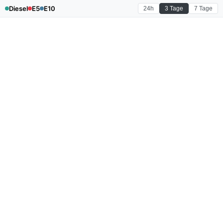
Diesel
E5
E10
24h
3 Tage
7 Tage