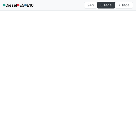
Diesel
E5
E10
24h
3 Tage
7 Tage