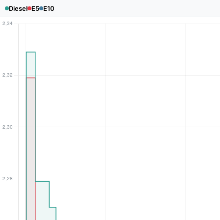
Diesel
E5
E10