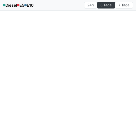
Diesel
E5
E10
24h
3 Tage
7 Tage