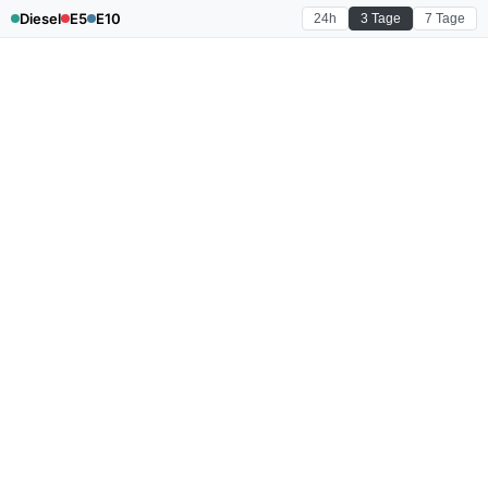
Diesel
E5
E10
24h
3 Tage
7 Tage