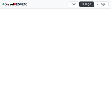
Diesel
E5
E10
24h
3 Tage
7 Tage