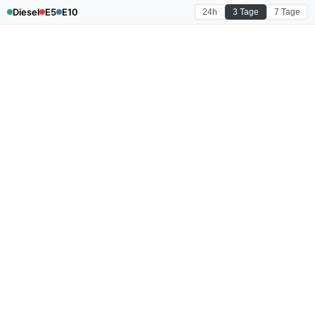
Diesel
E5
E10
24h
3 Tage
7 Tage