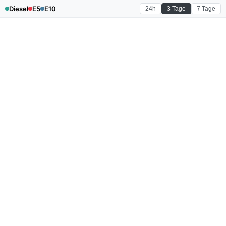
Diesel
E5
E10
24h
3 Tage
7 Tage