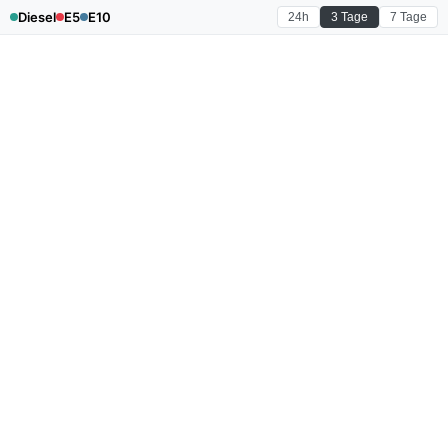
Diesel
E5
E10
24h
3 Tage
7 Tage