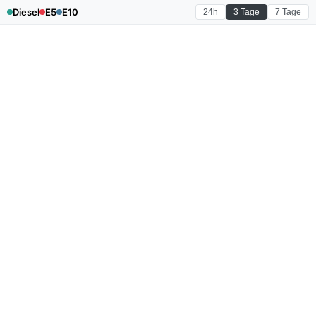
Diesel
E5
E10
24h
3 Tage
7 Tage