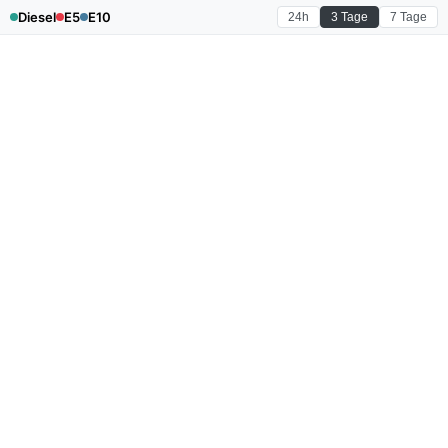
Diesel
E5
E10
24h
3 Tage
7 Tage