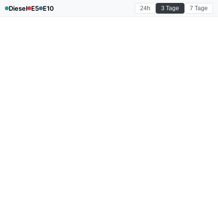
Diesel
E5
E10
24h
3 Tage
7 Tage