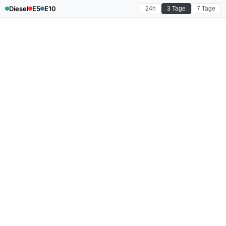
Diesel
E5
E10
24h
3 Tage
7 Tage