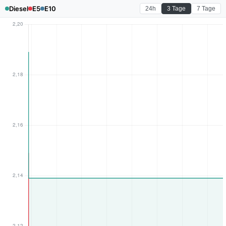
Diesel
E5
E10
24h
3 Tage
7 Tage