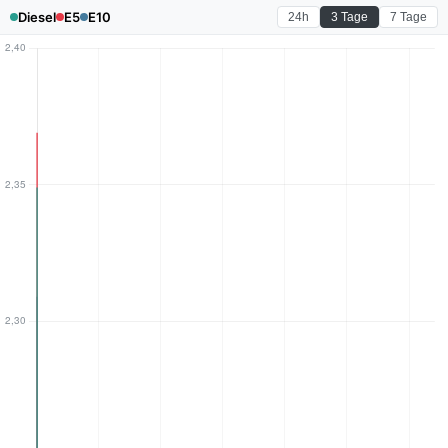
Diesel
E5
E10
24h
3 Tage
7 Tage