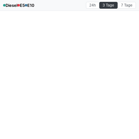
Diesel
E5
E10
24h
3 Tage
7 Tage