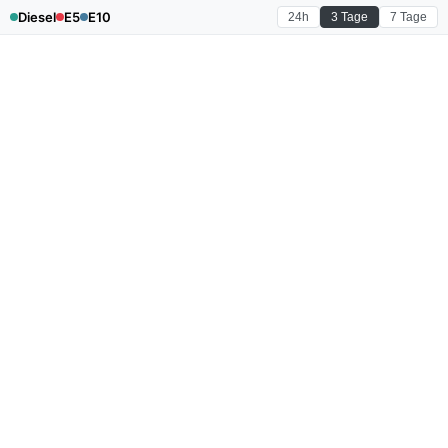
Diesel
E5
E10
24h
3 Tage
7 Tage