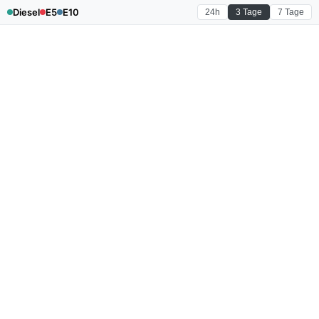
Diesel
E5
E10
24h
3 Tage
7 Tage