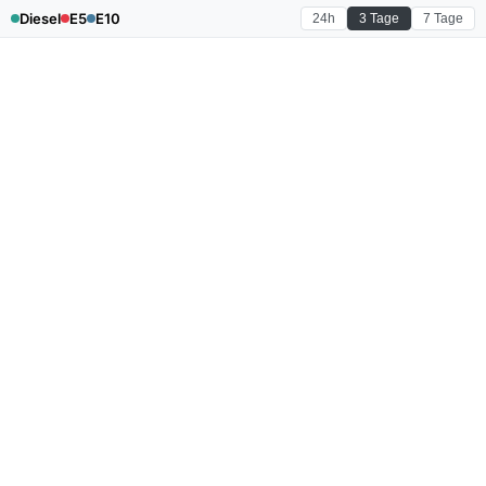
Diesel
E5
E10
24h
3 Tage
7 Tage