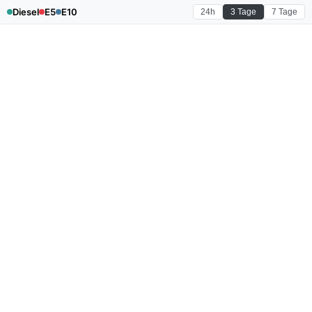
Diesel
E5
E10
24h
3 Tage
7 Tage