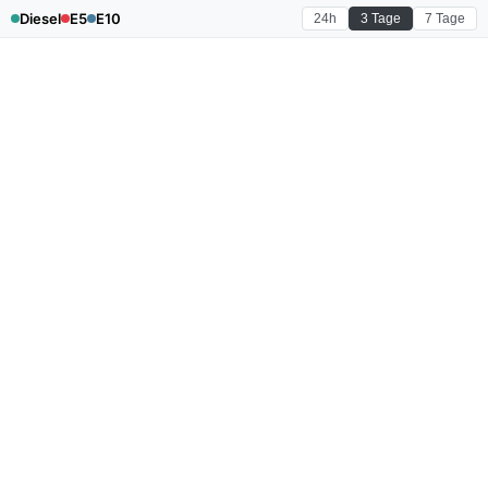
Diesel
E5
E10
24h
3 Tage
7 Tage