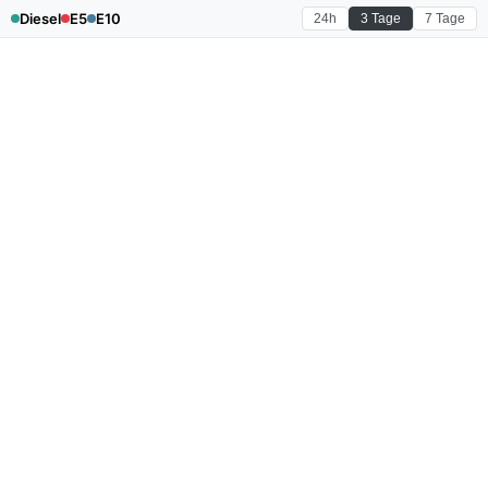
Diesel
E5
E10
24h
3 Tage
7 Tage