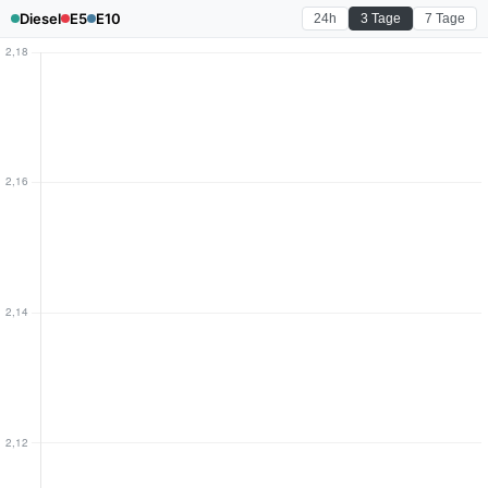
Diesel
E5
E10
24h
3 Tage
7 Tage