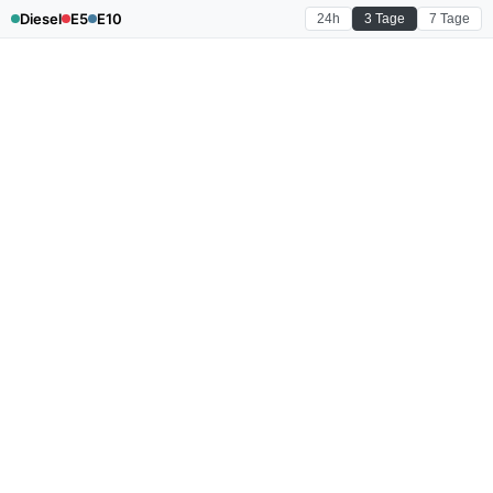
Diesel
E5
E10
24h
3 Tage
7 Tage