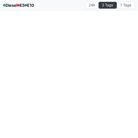
Diesel
E5
E10
24h
3 Tage
7 Tage