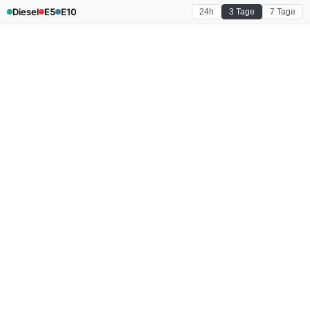
Diesel
E5
E10
24h
3 Tage
7 Tage