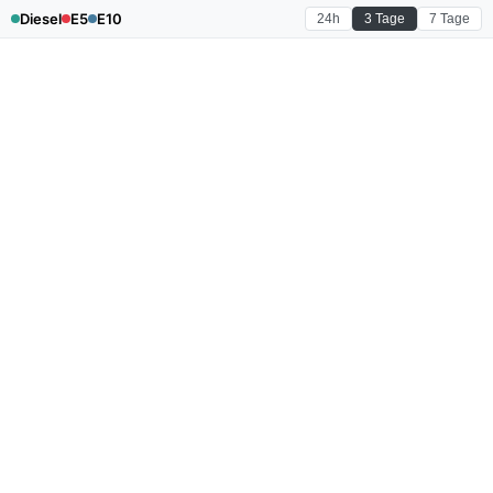
Diesel
E5
E10
24h
3 Tage
7 Tage