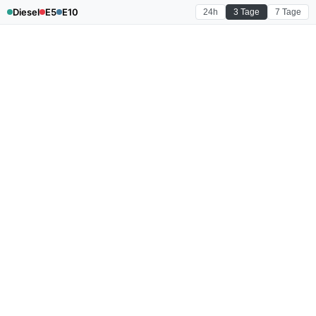
Diesel
E5
E10
24h
3 Tage
7 Tage