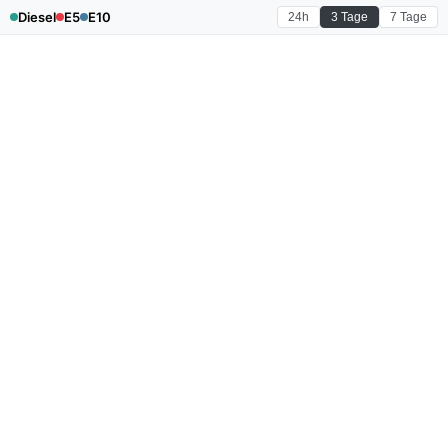
Diesel
E5
E10
24h
3 Tage
7 Tage