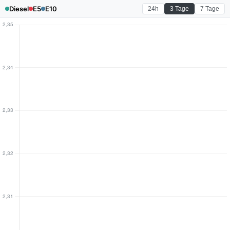
Diesel
E5
E10
24h
3 Tage
7 Tage