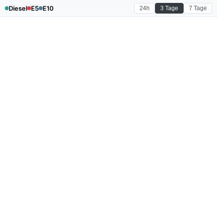
Diesel
E5
E10
24h
3 Tage
7 Tage