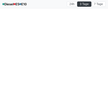
Diesel
E5
E10
24h
3 Tage
7 Tage