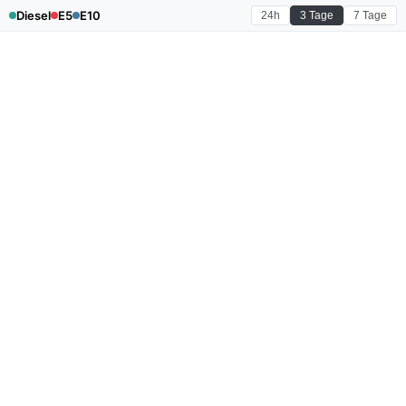
Diesel
E5
E10
24h
3 Tage
7 Tage