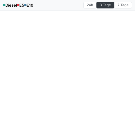
Diesel
E5
E10
24h
3 Tage
7 Tage