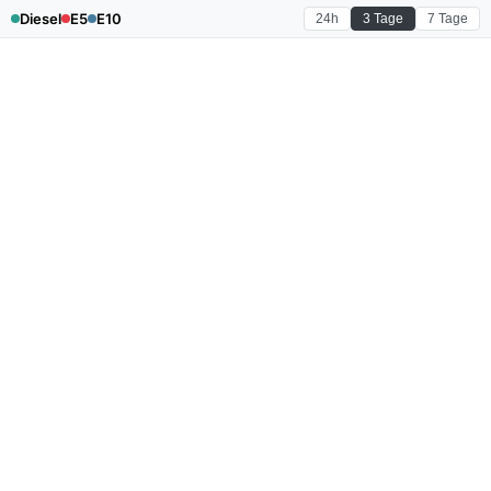
Diesel
E5
E10
24h
3 Tage
7 Tage