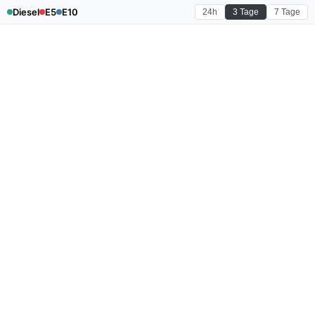
Diesel
E5
E10
24h
3 Tage
7 Tage