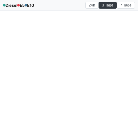
Diesel
E5
E10
24h
3 Tage
7 Tage