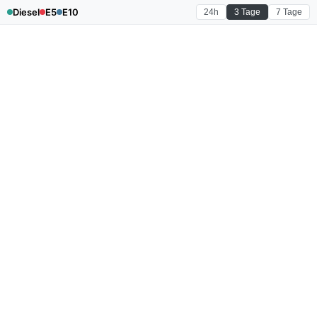
Diesel
E5
E10
24h
3 Tage
7 Tage