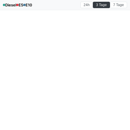
Diesel
E5
E10
24h
3 Tage
7 Tage