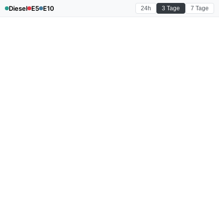
Diesel
E5
E10
24h
3 Tage
7 Tage