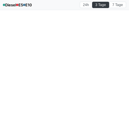
Diesel
E5
E10
24h
3 Tage
7 Tage